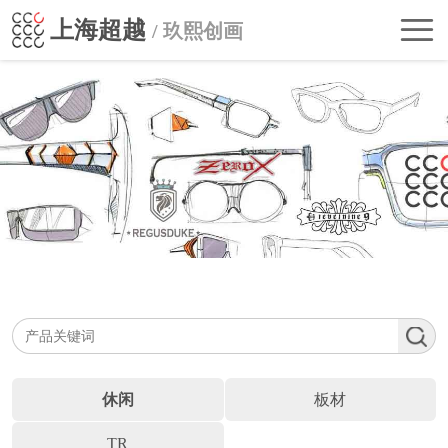
首
上海超越
/ 玖熙创画
页
走
进
公
超
司
自主品牌
越
动
BRANDS
行
态
业
联
影
系
响
我
们
休闲
板材
TR