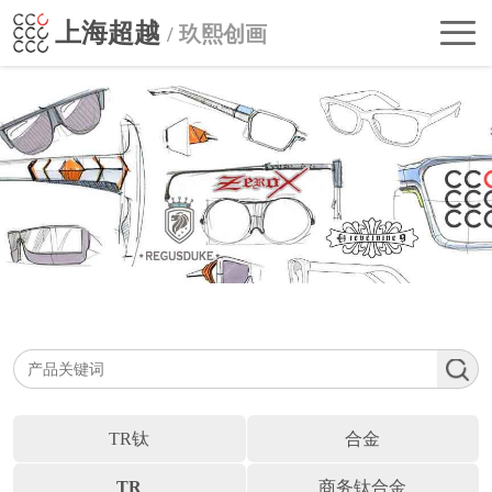
首
上海超越
/ 玖熙创画
页
走
进
公
超
司
自主品牌
越
动
BRANDS
行
态
业
联
影
系
响
我
们
TR钛
合金
TR
商务钛合金