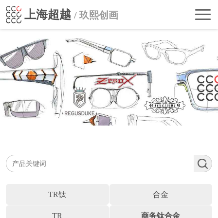
首
上海超越
/ 玖熙创画
页
走
进
公
超
司
自主品牌
越
动
BRANDS
行
态
业
联
影
系
响
我
们
TR钛
合金
TR
商务钛合金